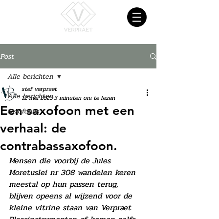
Post
Alle berichten
stef verpraet
Alle berichten
12 mei 2023
3 minuten om te lezen
Een saxofoon met een
Saxofoons
verhaal: de
contrabassaxofoon.
Mensen die voorbij de Jules 
Moretuslei nr 308 wandelen keren 
meestal op hun passen terug, 
blijven opeens al wijzend voor de 
kleine vitrine staan van Verpraet 