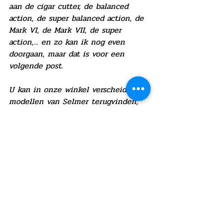
aan de cigar cutter, de balanced 
action, de super balanced action, de 
Mark VI, de Mark VII, de super 
action,... en zo kan ik nog even 
doorgaan, maar dat is voor een 
volgende post.
U kan in onze winkel verscheidene 
modellen van Selmer terugvinden, 
gaande van de Mark VI tot en met 
de Reference. Ook de net, in 2021, 
nieuw uitgegeven Axos tenor kan u 
bij ons vinden alsook de Axos alt.
Bent u geïnteresseerd in de 
geschiedenis van de saxofoon, wel 
in onze winkel staat een Adolphe 
Sax saxofoon tentoongesteld. Spring 
gerust eens binnen om een kijkje te 