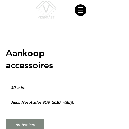
Aankoop
accessoires
30 min.
3
0
m
Jules Moretuslei 308, 2610 Wilrijk
i
n
.
Nu boeken