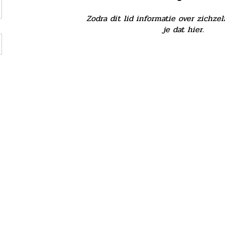
Zodra dit lid informatie over zichzel
je dat hier.
Algemene voorwaar
aet Blaasinstrumenten
 instellingen