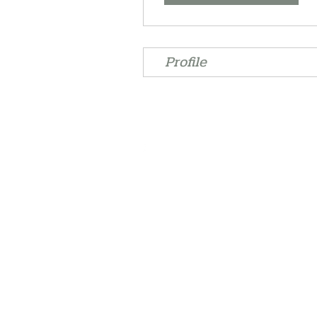
Profile
©2021 door Verpr
Privacy