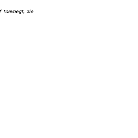
f toevoegt, zie
den webshop
+32 3 386 90 15