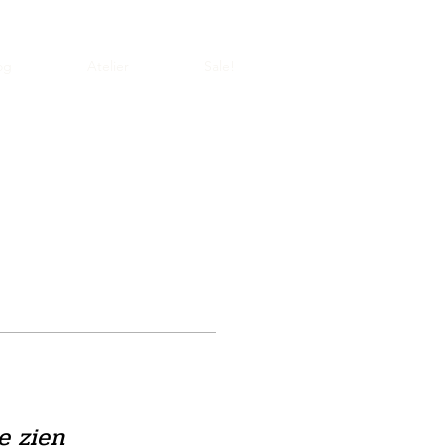
og
Atelier
Sale!
te zien