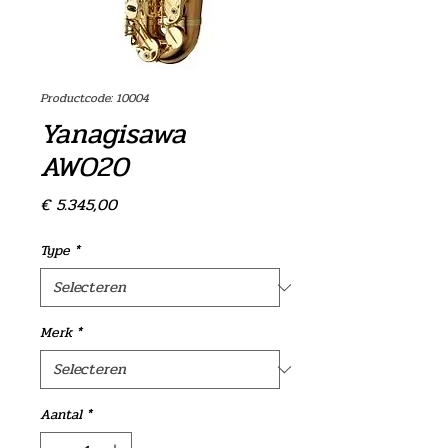
Productcode: 10004
Yanagisawa
AWO20
Prijs
€ 5.345,00
Type
*
Merk
*
Aantal
*