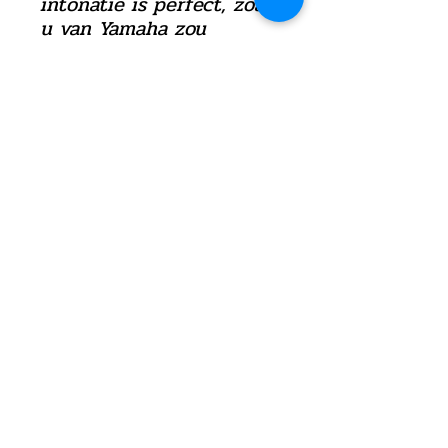
intonatie is perfect, zoals
u van Yamaha zou
verwachten, en het is
eenvoudig om een
geweldig geluid te
krijgen.
©2021 door Verpraet Blaasinstrumenten
Privacy instellingen
Algemene voorwaarden webshop