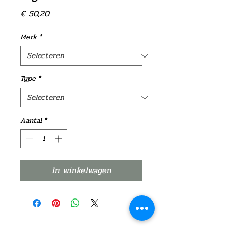
Prijs
€ 50,20
Merk
*
Type
*
Aantal
*
In winkelwagen
©2021 door Verpraet Blaasinstrumenten