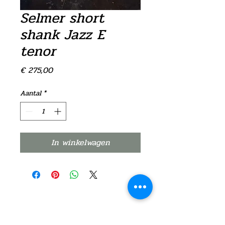
Selmer short
shank Jazz E
tenor
Prijs
€ 275,00
Aantal
*
In winkelwagen
©2021 door Verpraet Blaasinstrumenten
Privacy instellingen
Algemene voorwaarden webshop