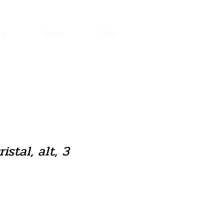
og
Atelier
Sale!
istal, alt, 3