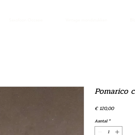
Saxofoon Occasie
Vintage mondstukken
Bl
Pomarico cr
Prijs
€ 120,00
Aantal
*