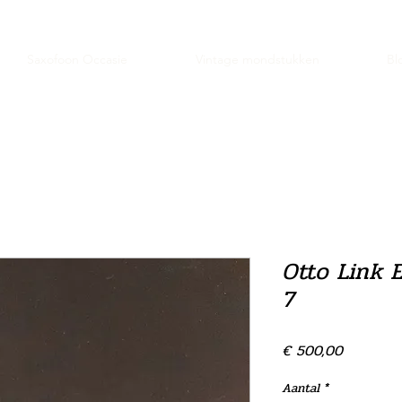
Saxofoon Occasie
Vintage mondstukken
Bl
Otto Link E
7
Prijs
€ 500,00
Aantal
*