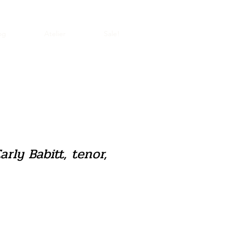
og
Atelier
Sale!
arly Babitt, tenor,