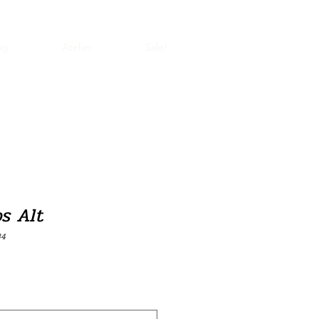
og
Atelier
Sale!
s Alt
34