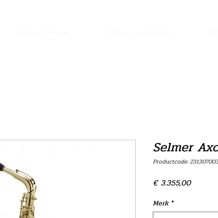
Saxofoon Occasie
Vintage mondstukken
Bl
Selmer Axo
Productcode: 23130700
Prijs
€ 3.355,00
Merk
*